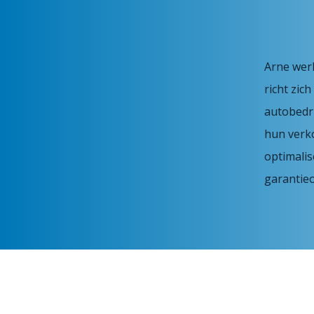
Arne werk
richt zic
autobedri
hun verk
optimali
garantie