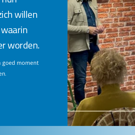
ich willen
 waarin
er worden.
Een goed moment
en.