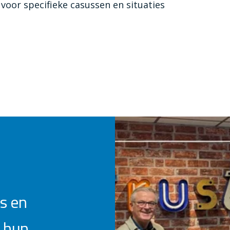
oor specifieke casussen en situaties
s en
 hun