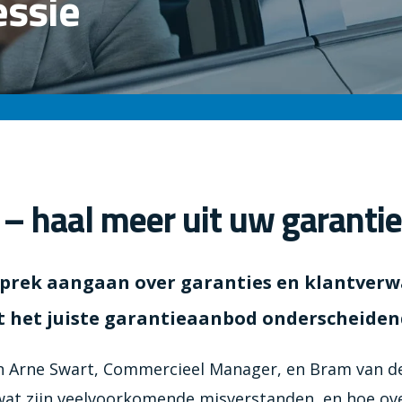
essie
 – haal meer uit uw garant
sprek aangaan over garanties en klantver
 het juiste garantieaanbod onderscheiden
len Arne Swart, Commercieel Manager, en Bram van d
s, wat zijn veelvoorkomende misverstanden, en hoe ov