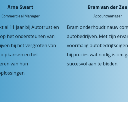
Arne Swart
Bram van der Zee
Commercieel Manager
Accountmanager
t al 11 jaar bij Autotrust en
Bram
onderhoudt
nauw cont
h op het ondersteunen van
autobedrijven.
Met zijn ervar
jven bij het vergroten van
voormalig autobedrijfseige
oopkansen en het
hij
precies
wat nodig is om g
seren van hun
succesvol aan te bieden.
oplossingen.