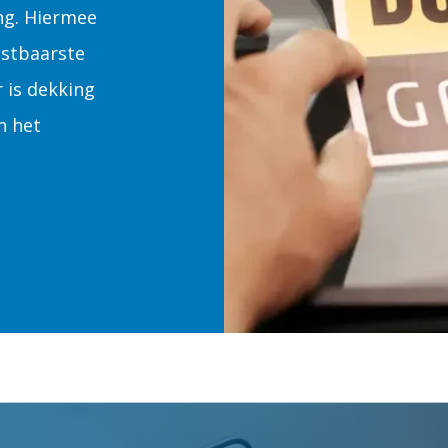
ng. Hiermee
ostbaarste
r is dekking
n het