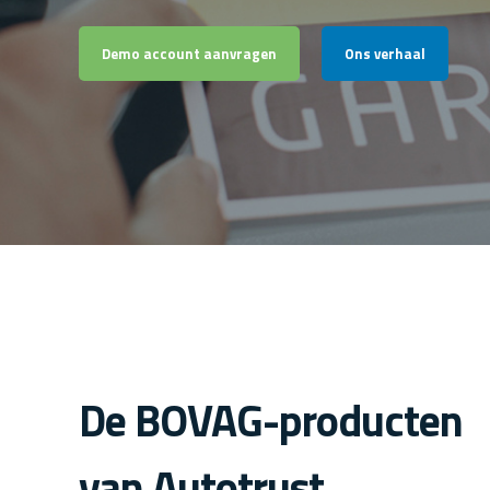
Demo account aanvragen
Ons verhaal
De BOVAG-producten
van Autotrust