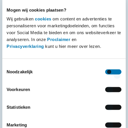
zekerheid op de meest kostbare
Mogen wij cookies plaatsen?
onderdelen van de auto.
Wij gebruiken
cookies
om content en advertenties te
personaliseren voor marketingdoeleinden, om functies
Motor
voor Social Media te bieden en om ons websiteverkeer te
analyseren. In onze
Transmissie
Proclaimer
en
Privacyverklaring
kunt u hier meer over lezen.
De aandrijving
Het koelsysteem
Toestemmingsselectie
Noodzakelijk
Het brandstofsysteem
Emissiesysteem
Voorkeuren
Statistieken
Marketing