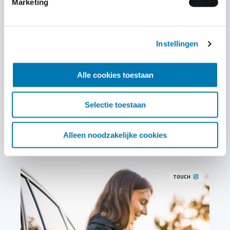
Marketing
Uitbreiding naar eigen keus
Add-on
Instellingen
Onze basisgarantie Instap en Uitgebreid zijn aan te
Alle cookies toestaan
vullen met diverse 'add-on'. Verkoopt u elektrische
voertuigen? Wilt een Pechhulp aanbieden? Maak het
Selectie toestaan
passend naar eigen wens.
Alleen noodzakelijke cookies
TOUCH