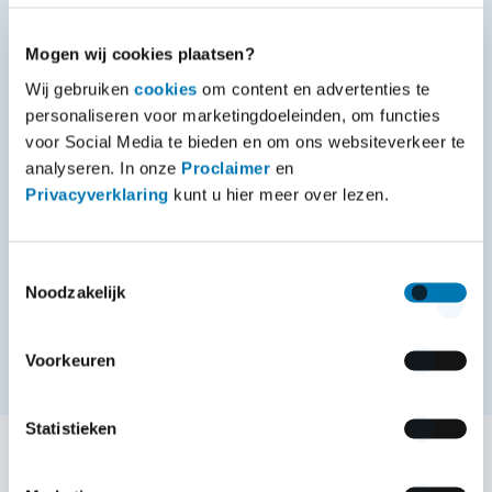
Mogen wij cookies plaatsen?
Wij gebruiken
cookies
om content en advertenties te
Op maat gemaakt
personaliseren voor marketingdoeleinden, om functies
Wij hebben ook de mogelijkheden voor
voor Social Media te bieden en om ons websiteverkeer te
analyseren. In onze
Proclaimer
en
dienstverlening op maat, meer over deze
Privacyverklaring
kunt u hier meer over lezen.
mogelijkheden vind je op deze pagina.
ONTDEK MEER
Toestemmingsselectie
Noodzakelijk
Voorkeuren
Statistieken