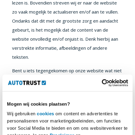
lezen is. Bovendien streven wij er naar de website
zo vaak mogelijk te actualiseren en/of aan te vullen.
Ondanks dat dit met de grootste zorg en aandacht
gebeurt, is het mogelijk dat de content van de
website onvolledig en/of onjuist is. Denk hierbij aan
verstrekte informatie, afbeeldingen of andere
teksten.
Bent u iets tegengekomen op onze website wat niet
klopt? Geef dit alstublieft aan ons door, zodat wij dit
indien nodig kunnen corrigeren of aanpassen. Voor
het melden van onjuistheden verwijzen we u graag
Mogen wij cookies plaatsen?
door naar het
contactformulier
op onze website.
Wij gebruiken
cookies
om content en advertenties te
Auteursrechten
personaliseren voor marketingdoeleinden, om functies
voor Social Media te bieden en om ons websiteverkeer te
Alle rechten van intellectuele eigendom betreffende