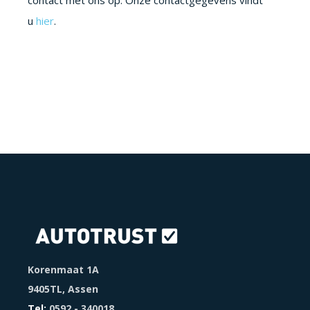
u
hier
.
Korenmaat 1A
9405TL, Assen
Tel:
0592 - 340018