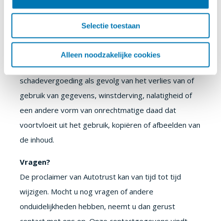
Verder is Autotrust niet aansprakelijk voor schade,
verliezen of vorderingen van welke aard dan ook met
Selectie toestaan
betrekking tot toegang tot of gebruik van de inhoud
van onze website. Dat betekent dat Autotrust niet
Alleen noodzakelijke cookies
aansprakelijk is voor enige vorm van
schadevergoeding als gevolg van het verlies van of
gebruik van gegevens, winstderving, nalatigheid of
een andere vorm van onrechtmatige daad dat
voortvloeit uit het gebruik, kopiëren of afbeelden van
de inhoud.
Vragen?
De proclaimer van Autotrust kan van tijd tot tijd
wijzigen. Mocht u nog vragen of andere
onduidelijkheden hebben, neemt u dan gerust
contact met ons op. Onze contactgegevens vindt