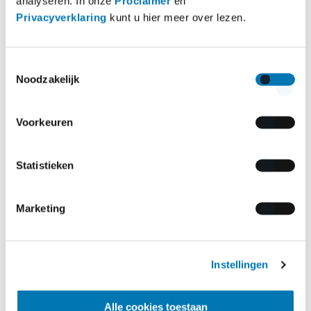
analyseren. In onze
Proclaimer
en
de inhoud van de website liggen bij Autotrust. Mocht
Privacyverklaring
kunt u hier meer over lezen.
u informatie of andere content op deze website
willen gebruiken, dan kunt u toestemming vragen via
Toestemmingsselectie
ons
contactformulier
. Verder is het niet toegestaan
Noodzakelijk
de informatie en andere content op de website aan
te passen, te veranderen of te gebruiken voor
Voorkeuren
commerciële doeleinden.
Aansprakelijkheid
Statistieken
Autotrust streeft er naar zo transparant en
eenduidig mogelijk te communiceren. Ter
Marketing
verduidelijking van de content van onze website zijn
hyperlinks naar websites van derden opgenomen. De
Instellingen
verantwoordelijkheid voor de inhoud van deze
websites ligt bij de makers van deze websites.
Alle cookies toestaan