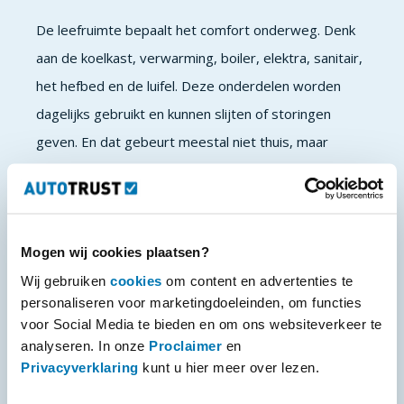
De leefruimte bepaalt het comfort onderweg. Denk
aan de koelkast, verwarming, boiler, elektra, sanitair,
het hefbed en de luifel. Deze onderdelen worden
dagelijks gebruikt en kunnen slijten of storingen
geven. En dat gebeurt meestal niet thuis, maar
onderweg, ver van huis. Op zo'n moment wil je
kunnen rekenen op snelle en duidelijke
ondersteuning.
Mogen wij cookies plaatsen?
Garantie die met je meereist
Wij gebruiken
cookies
om content en advertenties te
personaliseren voor marketingdoeleinden, om functies
Naast de Camper Garantie pakketten is het mogelijk
voor Social Media te bieden en om ons websiteverkeer te
om de garantie uit te breiden met extra dekking voor
analyseren. In onze
Proclaimer
en
Privacyverklaring
kunt u hier meer over lezen.
de leefruimte. Zo ben je niet alleen voorbereid op
technische mankementen, maar ook op ongemakken