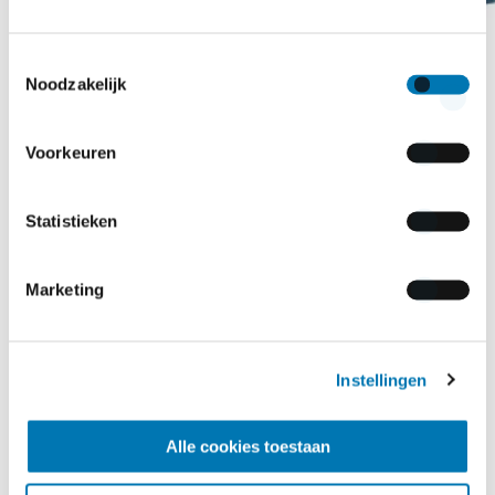
Toestemmingsselectie
Noodzakelijk
Voorkeuren
“Onze dekking in Europa voegt veel waarde
Statistieken
toe voor zowel de camperaar als de verkoper”
Marketing
Instellingen
Henk
Alle cookies toestaan
Autotrust