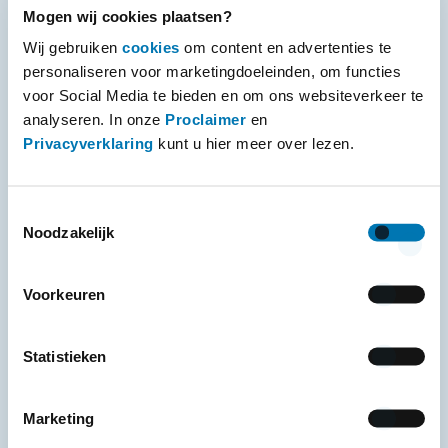
camper zonder garantie. Jij als BOVAG camper dealer
Mogen wij cookies plaatsen?
of verkoper bereikt zo een hogere conversie en een
Wij gebruiken
cookies
om content en advertenties te
betere concurrentiepositie in de markt.
personaliseren voor marketingdoeleinden, om functies
voor Social Media te bieden en om ons websiteverkeer te
Op een rijtje: Wat BOVAG
analyseren. In onze
Proclaimer
en
Privacyverklaring
kunt u hier meer over lezen.
campers voor dealers
betekenen
Toestemmingsselectie
Noodzakelijk
Wanneer je BOVAG Garantie op campers aanbiedt,
Voorkeuren
levert dat verschillende voordelen op voor jouw
bedrijf. De belangrijkste?
Statistieken
Meer vertrouwen bij klanten
– Het BOVAG-
keurmerk straalt betrouwbaarheid uit.
Marketing
Snellere verkoop
– Campers met garantie