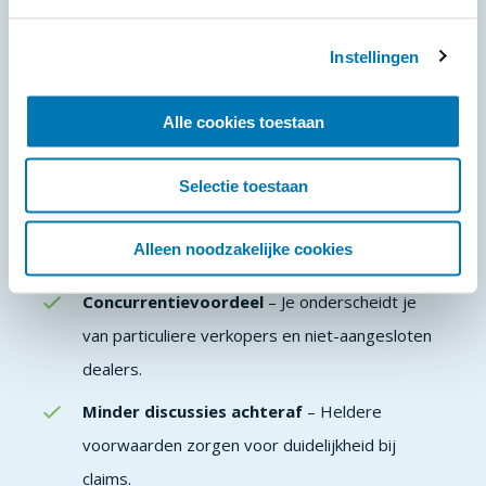
verkopen aantoonbaar sneller dan zonder.
Instellingen
Hogere klanttevredenheid
– Duidelijke
afspraken voorkomen teleurstellingen.
Alle cookies toestaan
Minder financiële risico’s
– Via een
netwerkgarantie wordt het risico gespreid.
Selectie toestaan
Professionele uitstraling
– Je positioneert je
Alleen noodzakelijke cookies
als serieuze en kwalitatieve aanbieder.
Concurrentievoordeel
– Je onderscheidt je
van particuliere verkopers en niet-aangesloten
dealers.
Minder discussies achteraf
– Heldere
voorwaarden zorgen voor duidelijkheid bij
claims.