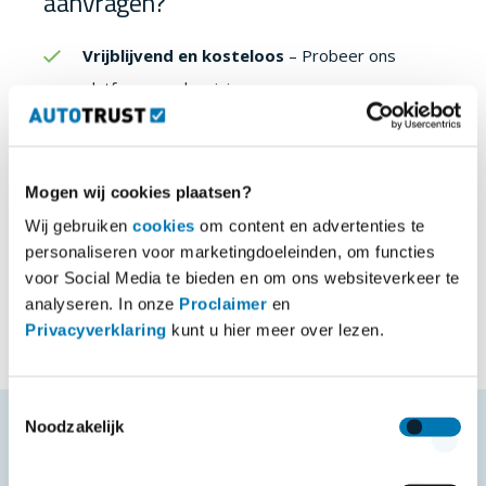
aanvragen?
Vrijblijvend en kosteloos
– Probeer ons
platform zonder risico.
Geen technische kennis nodig
– Onze
gebruiksvriendelijke portal maakt het voor
Mogen wij cookies plaatsen?
iedereen eenvoudig om te starten.
Wij gebruiken
cookies
om content en advertenties te
Volledig inzicht
– Test alle functies die u nodig
personaliseren voor marketingdoeleinden, om functies
heeft en ontdek de voordelen.
voor Social Media te bieden en om ons websiteverkeer te
analyseren. In onze
Proclaimer
en
Privacyverklaring
kunt u hier meer over lezen.
Toestemmingsselectie
Noodzakelijk